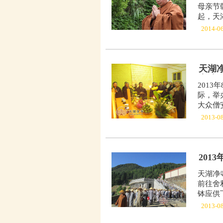
母亲节
起，天
2014-0
天湖
七法会
201
际，举
大众僧
2013-0
20
天湖净
前往舍
钵应供
2013-0