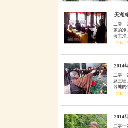
天湖
二零一
家的净
请主持
2014-0
201
二零一
及三皈
各地的
2014-0
20
会
二零一