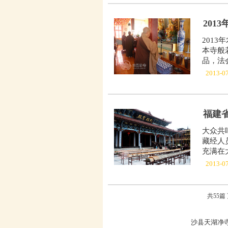
201
201
本寺般
品，法
2013-0
福建
大众共
藏经人
充满在
2013-0
共
55
篇 
沙县天湖净寺