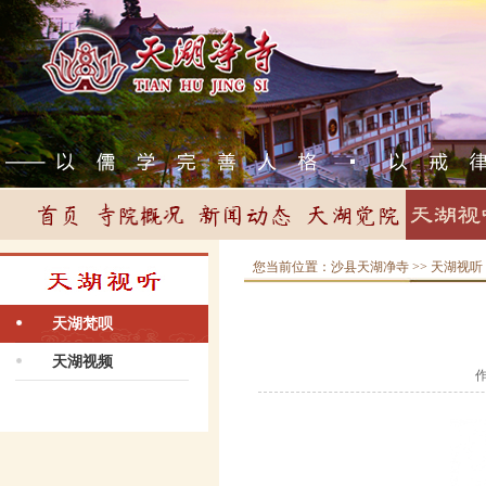
您当前位置：
沙县天湖净寺
>>
天湖视听
天湖梵呗
天湖视频
作