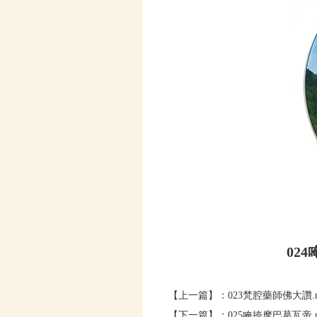
02
【上一篇】：
023梵腔藥師佛大讚.
【下一篇】：
025唵捺摩巴葛瓦帝.