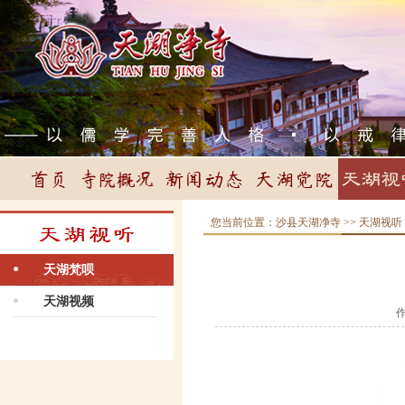
您当前位置：
沙县天湖净寺
>>
天湖视听
天湖梵呗
天湖视频
作