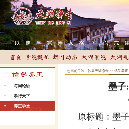
您当前位置：
沙县天湖净寺
>>
儒学养正
墨子
每周论语
孝行天下
养正学堂
原标题：墨子