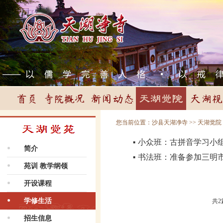
您当前位置：
沙县天湖净寺
>>
天湖觉院
小众班：古拼音学习小
▪
简介
书法班：准备参加三明
▪
苑训 教学纲领
开设课程
学修生活
共
2
招生信息