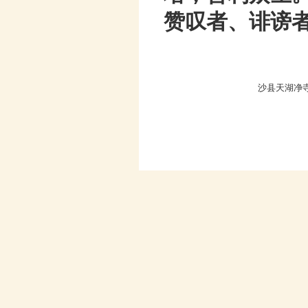
赞叹者、诽谤
沙县天湖净寺