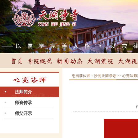
您当前位置：
沙县天湖净寺
>> 心亮法
法师简介
师资传承
师父开示